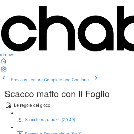
art now
Previous Lecture
Complete and Continue
Scacco matto con Il Foglio
Le regole del gioco
Scacchiera e pezzi (20:49)
Scacco e Scacco Matto (5:43)